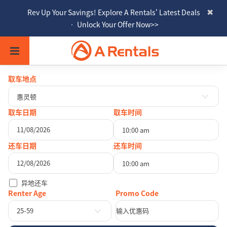
Rev Up Your Savings! Explore A Rentals' Latest Deals
• Unlock Your Offer Now>>
取车地点
惠灵顿
取车日期
取车时间
10:00 am
八月
2026
还车日期
还车时间
一
二
三
四
五
六
日
10:00 am
27
28
29
30
31
1
2
八月
2026
异地还车
3
4
5
6
7
8
9
一
二
三
四
五
六
日
Renter Age
10
11
12
13
14
15
16
27
28
29
30
31
1
2
25-59
17
18
19
20
21
22
23
3
4
5
6
7
8
9