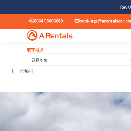
Rev U
0064 96006660
bookings@arentalscar.c
取车地点
选择地点
异地还车
一
27
3
10
17
24
31