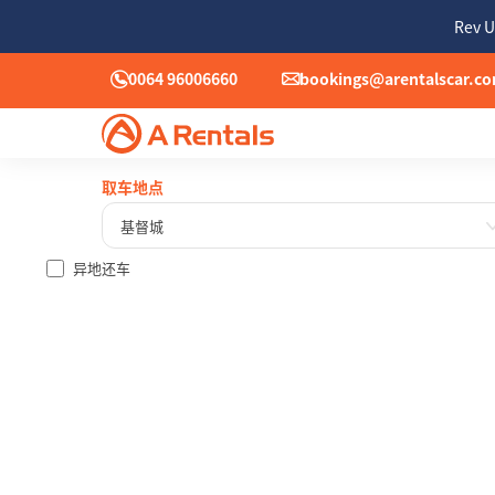
Rev U
0064 96006660
bookings@arentalscar.c
取车地点
基督城
异地还车
一
27
3
10
17
24
31