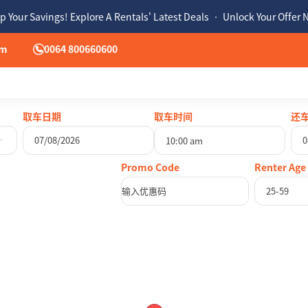
p Your Savings! Explore A Rentals' Latest Deals • Unlock Your Offer
om
0064 800660600
取车日期
取车时间
还
10:00 am
八月
2026
Renter Age
二
三
四
五
六
日
一
二
三
25-59
28
29
30
31
1
2
27
28
29
4
5
6
7
8
9
3
4
5
11
12
13
14
15
16
10
11
12
18
19
20
21
22
23
17
18
19
25
26
27
28
29
30
24
25
26
1
2
3
4
5
6
31
1
2