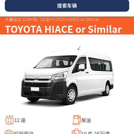
24
25
26
27
28
29
30
10
11
12
13
14
15
16
31
1
2
3
4
5
6
17
18
19
20
21
22
23
>
>
天翼租车 (CN)
热门车型
TOYOTA HIACE or Similar
24
25
26
27
28
29
30
TOYOTA HIACE or Similar
31
1
2
3
4
5
6
12 座
柴油
后轮驱动
10 件 28'行李