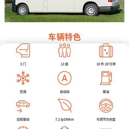
车辆特色
3 门
12 座
10 件 28'行李
空调
自动挡
柴油
后轮驱动
7.2 lp100km
可调节方向盘