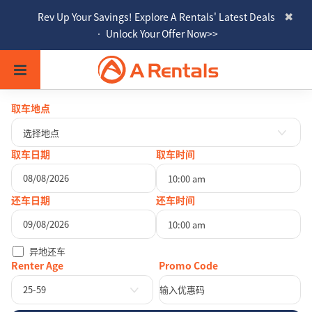
Rev Up Your Savings! Explore A Rentals' Latest Deals
• Unlock Your Offer Now>>
取车地点
选择地点
取车日期
取车时间
10:00 am
八月
2026
还车日期
还车时间
一
二
三
四
五
六
日
10:00 am
27
28
29
30
31
1
2
八月
2026
异地还车
3
4
5
6
7
8
9
一
二
三
四
五
六
日
Renter Age
10
11
12
13
14
15
16
27
28
29
30
31
1
2
25-59
17
18
19
20
21
22
23
3
4
5
6
7
8
9